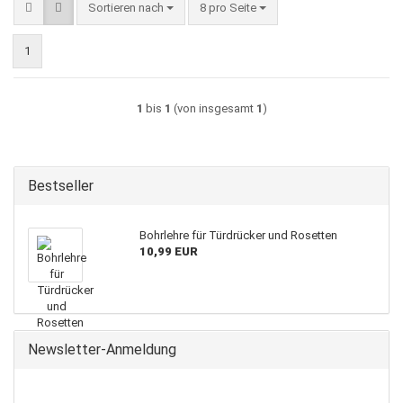
Sortieren nach
pro Seite
Sortieren nach
8 pro Seite
1
1
bis
1
(von insgesamt
1
)
Bestseller
Bohrlehre für Türdrücker und Rosetten
10,99 EUR
Newsletter-Anmeldung