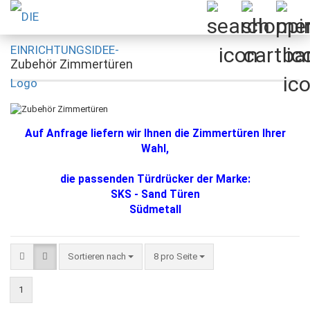
Zubehör Zimmertüren
Auf Anfrage liefern wir Ihnen die Zimmertüren Ihrer
Wahl,
die passenden Türdrücker der Marke:
SKS - Sand Türen
Südmetall
Sortieren nach
pro Seite
Sortieren nach
8 pro Seite
1