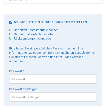
SICHERN
ICH MÖCHTE EIN BENUTZERKONTO ERSTELLEN
SIE
Jederzeit Bestellstatus einsehen
IHRE
Schnell und einfach bestellen
INFORMATIONEN
Rücksendungen beantragen
MIT
EINEM
PASSWORT.
Bitte legen Sie ein persönliches Passwort fest, um Ihre
Informationen zu speichern. Bei Ihrem nächsten Besuch können
Sie sich mit diesem Passwort und Ihrer E-Mail-Adresse
anmelden.
Passwort
Passwort bestätigen