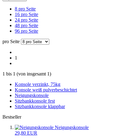
8 pro Seite
16 pro Seite
24 pro Seite
48 pro Seite
96 pro Seite
pro Seite
1
1
bis
1
(von insgesamt
1
)
Konsole verzinkt, 75kg
Konsole weiß pulverbeschichtet
Neigungskonsole
Sitzbankkonsole fest
Sitzbankkonsole klappbar
Bestseller
Neigungskonsole
29,80 EUR