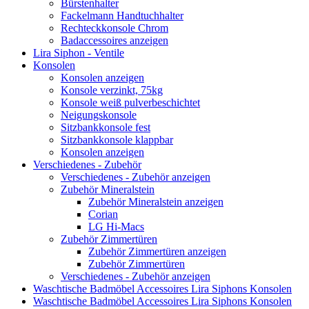
Bürstenhalter
Fackelmann Handtuchhalter
Rechteckkonsole Chrom
Badaccessoires anzeigen
Lira Siphon - Ventile
Konsolen
Konsolen anzeigen
Konsole verzinkt, 75kg
Konsole weiß pulverbeschichtet
Neigungskonsole
Sitzbankkonsole fest
Sitzbankkonsole klappbar
Konsolen anzeigen
Verschiedenes - Zubehör
Verschiedenes - Zubehör anzeigen
Zubehör Mineralstein
Zubehör Mineralstein anzeigen
Corian
LG Hi-Macs
Zubehör Zimmertüren
Zubehör Zimmertüren anzeigen
Zubehör Zimmertüren
Verschiedenes - Zubehör anzeigen
Waschtische Badmöbel Accessoires Lira Siphons Konsolen
Waschtische Badmöbel Accessoires Lira Siphons Konsolen