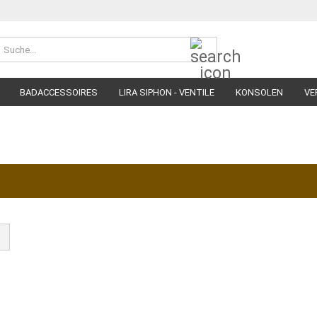
Suche...
BADACCESSOIRES
LIRA SIPHON - VENTILE
KONSOLEN
VE
WASCHTI