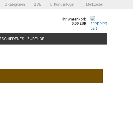
Kategorien
DE
Kundenlogin
Merkzettel
Ihr Warenkorb
.
0,00 EUR
RSCHIEDENES - ZUBEHÖR
SCHE BADMÖBEL ACCESSOIRES LIRA SIPHONS KONSOLEN